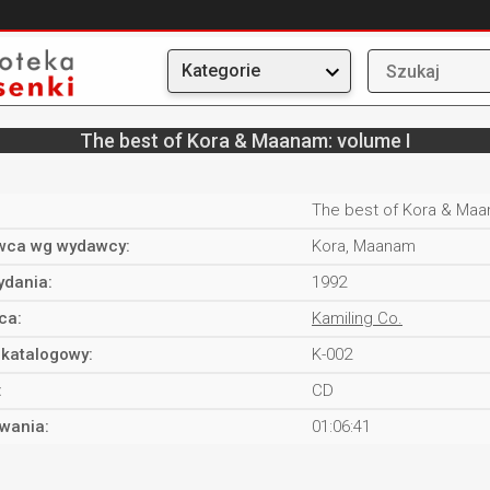
Kategorie
The best of Kora & Maanam: volume I
The best of Kora & Maa
ca wg wydawcy:
Kora, Maanam
ydania:
1992
ca:
Kamiling Co.
katalogowy:
K-002
:
CD
rwania:
01:06:41