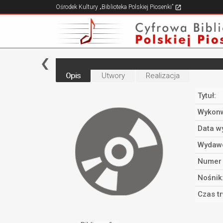
Ośrodek Kultury „Biblioteka Polskiej Piosenki”
Opis
Utwory
Realizacja
Tytuł:
Wykonw
Data w
Wydaw
Numer 
Nośnik
Czas t