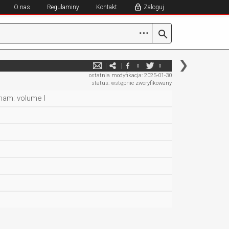
O nas
Regulaminy
Kontakt
Zaloguj
⋯
0
0
ostatnia modyfikacja: 2025-01-30
status: wstępnie zweryfikowany
nam: volume I