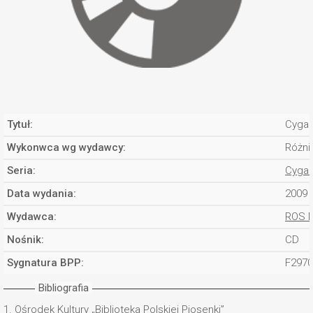
Tytuł:
Cygan
Wykonwca wg wydawcy:
Różni
Seria:
Cygan
Data wydania:
2009
Wydawca:
ROS 
Nośnik:
CD
Sygnatura BPP:
F297
Bibliografia
1.
Ośrodek Kultury „Biblioteka Polskiej Piosenki”