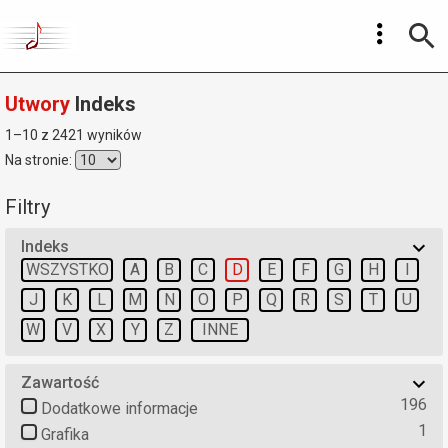
Utwory
Indeks
1–10 z 2421 wyników
Na stronie:
Filtry
Indeks
WSZYSTKO
A
B
C
D
E
F
G
H
I
J
K
L
M
N
O
P
Q
R
S
T
U
W
V
X
Y
Z
INNE
Zawartość
196
Dodatkowe informacje
1
Grafika