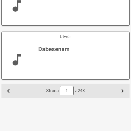
Utwór
Dabesenam
Strona
z 243