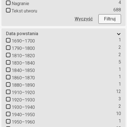
4
Nagranie
688
Tekst utworu
Wyczyść
Filtruj
Data powstania
1
1690–1700
2
1790–1800
2
1810–1820
5
1830–1840
1
1840–1850
1
1860–1870
1
1880–1890
12
1910–1920
3
1920–1930
2
1930–1940
10
1940–1950
1
1950–1960