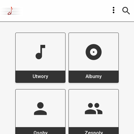
Utwory
Albumy
Osoby
Zespoły