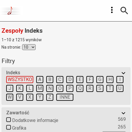
Zespoły
Indeks
1–10 z 1215 wyników
Na stronie:
Filtry
Indeks
WSZYSTKO
A
B
C
D
E
F
G
H
I
J
K
L
M
N
O
P
Q
R
S
T
U
W
V
X
Y
Z
INNE
Zawartość
569
Dodatkowe informacje
265
Grafika