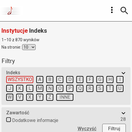
Instytucje
Indeks
1–10 z 870 wyników
Na stronie:
Filtry
Indeks
WSZYSTKO
A
B
C
D
E
F
G
H
I
J
K
L
M
N
O
P
Q
R
S
T
U
W
V
X
Y
Z
INNE
Zawartość
28
Dodatkowe informacje
Wyczyść
Filtruj