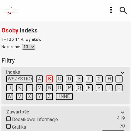
Osoby
Indeks
1–10 z 1470 wyników
Na stronie:
Filtry
Indeks
WSZYSTKO
A
B
C
D
E
F
G
H
I
J
K
L
M
N
O
P
Q
R
S
T
U
W
V
X
Y
Z
INNE
Zawartość
419
Dodatkowe informacje
70
Grafika