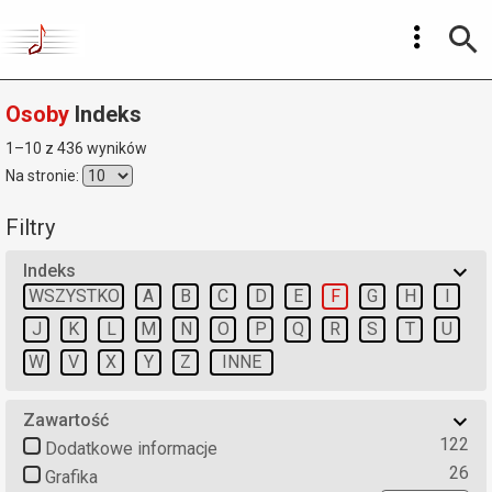
Osoby
Indeks
1–10 z 436 wyników
Na stronie:
Filtry
Indeks
WSZYSTKO
A
B
C
D
E
F
G
H
I
J
K
L
M
N
O
P
Q
R
S
T
U
W
V
X
Y
Z
INNE
Zawartość
122
Dodatkowe informacje
26
Grafika