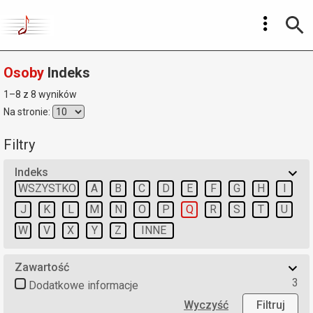
Osoby
Indeks
1–8 z 8 wyników
Na stronie:
Filtry
Indeks
WSZYSTKO
A
B
C
D
E
F
G
H
I
J
K
L
M
N
O
P
Q
R
S
T
U
W
V
X
Y
Z
INNE
Zawartość
3
Dodatkowe informacje
Wyczyść
Filtruj