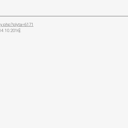
ty.php?plyta=6171
4.10.2016].