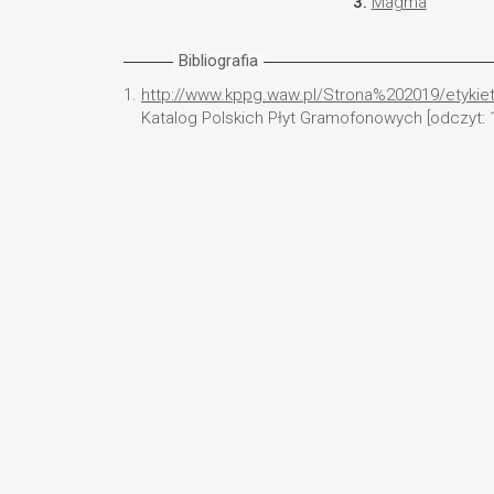
3.
Magma
Bibliografia
1.
http://www.kppg.waw.pl/Strona%202019/etykie
Katalog Polskich Płyt Gramofonowych [odczyt: 1