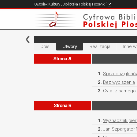
Ośrodek Kultury „Biblioteka Polskiej Piosenki”
Opis
Utwory
Realizacja
Inne w
Strona A
1.
Sprzedaż glonó
2.
Bez wyciszenia
3.
Cytat z samego 
Strona B
1.
Wyznacznik pie
2.
Jan Szpargatoł