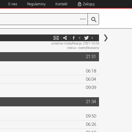
O nas
Regulaminy
Kontakt
Zaloguj
⋯
0
0
ostatnia modyfikacja: 2021-10-26
status: zweryfikowany
21:31
06:18
06:04
09:09
21:34
09:50
06:26