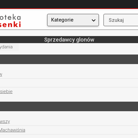
Kategorie
Sprzedawcy glonów
ydania
w
siebie
rwszy
 Machawiśnia