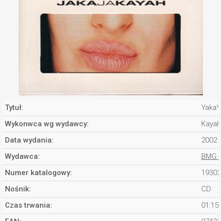
Tytuł:
YakaY
Wykonwca wg wydawcy:
Kayah
Data wydania:
2002
Wydawca:
BMG 
Numer katalogowy:
19302
Nośnik:
CD
Czas trwania:
01:15