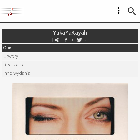
YakaYaKayah
0
0
Opis
Utwory
Realizacja
Inne wydania