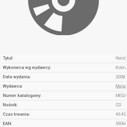
Tytuł:
Niech
Wykonwca wg wydawcy:
Kobr
Data wydania:
2008
Wydawca:
Mega
Numer katalogowy:
MEGA
Nośnik:
CD
Czas trwania:
43:45
EAN:
59064