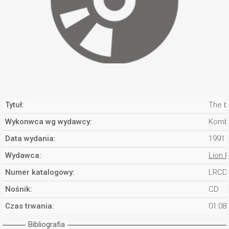
Tytuł:
The b
Wykonwca wg wydawcy:
Komb
Data wydania:
1991
Wydawca:
Lion 
Numer katalogowy:
LRCD
Nośnik:
CD
Czas trwania:
01:08
Bibliografia