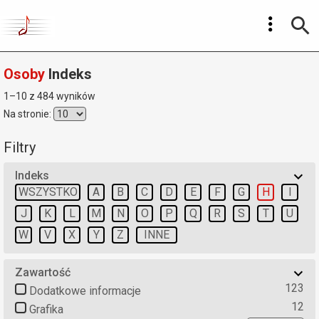
Osoby
Indeks
1–10 z 484 wyników
Na stronie:
Filtry
Indeks
WSZYSTKO
A
B
C
D
E
F
G
H
I
J
K
L
M
N
O
P
Q
R
S
T
U
W
V
X
Y
Z
INNE
Zawartość
123
Dodatkowe informacje
12
Grafika