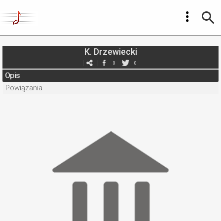
K. Drzewiecki
0
0
Opis
Powiązania