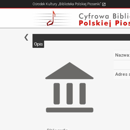
Ośrodek Kultury „Biblioteka Polskiej Piosenki”
Opis
Nazwa
Adres 