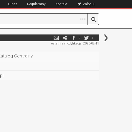
O nas
Regulaminy
Kontakt
Zaloguj
⋯
0
0
ostatnia modyfikacja: 2020-02-11
atalog Centralny
pl