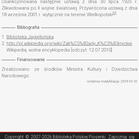
Usankcjonowana następnie ustawą z dnia 30 lipca 1925 r.
Zlikwidowana po II wojnie światowej. Przywrócona ustawą z dnia
[2]
18 września 2001 r. wyłącznie na terenie Wielkopolski
.
Bibliografia
1.
Biblioteka Jagiellońska
2.
http://pl.wikipedia.org/wiki/Zak%C5%82ady_K%C3%B3rnickie
Wikipedia, wolna encyklopedia [odczyt: 12.07.2010].
Finansowanie
Zrealizowano ze środków Ministra Kultury i Dziedzictwa
Narodowego.
ostatnia modyfikacja: 2019-01-31
Copyright ©
2007-2026 Biblioteka Polskiej Piosenki
. Zapoznaj się