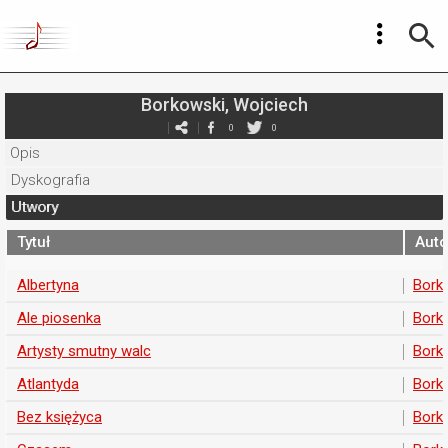
Borkowski, Wojciech
0
0
Opis
Dyskografia
Utwory
Tytuł
Auto
Albertyna
Bork
Ale piosenka
Bork
Artysty smutny walc
Bork
Atlantyda
Bork
Bez księżyca
Bork