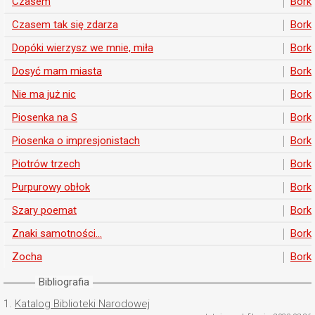
Czasem
Bork
Czasem tak się zdarza
Bork
Dopóki wierzysz we mnie, miła
Bork
Dosyć mam miasta
Bork
Nie ma już nic
Bork
Piosenka na S
Bork
Piosenka o impresjonistach
Bork
Piotrów trzech
Bork
Purpurowy obłok
Bork
Szary poemat
Bork
Znaki samotności...
Bork
Zocha
Bork
Bibliografia
1.
Katalog Biblioteki Narodowej