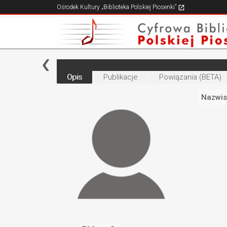
Ośrodek Kultury „Biblioteka Polskiej Piosenki”
Opis
Publikacje
Powiązania (BETA)
Nazwis