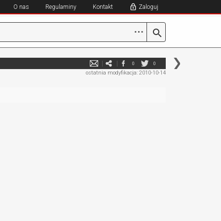
O nas
Regulaminy
Kontakt
Zaloguj
⋯
0
0
ostatnia modyfikacja: 2010-10-14