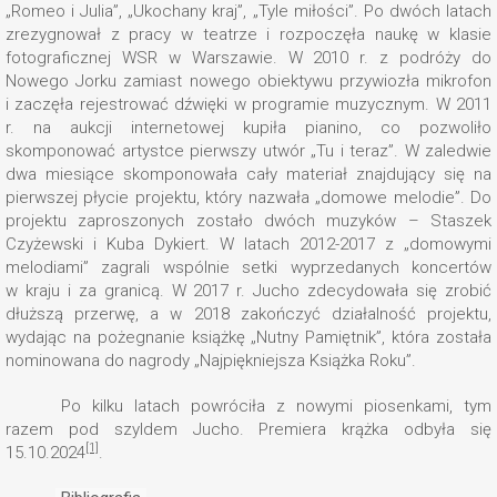
„Romeo i Julia”, „Ukochany kraj”, „Tyle miłości”. Po dwóch latach
zrezygnował z pracy w teatrze i rozpoczęła naukę w klasie
fotograficznej WSR w Warszawie. W 2010 r. z podróży do
Nowego Jorku zamiast nowego obiektywu przywiozła mikrofon
i zaczęła rejestrować dźwięki w programie muzycznym. W 2011
r. na aukcji internetowej kupiła pianino, co pozwoliło
skomponować artystce pierwszy utwór „Tu i teraz”. W zaledwie
dwa miesiące skomponowała cały materiał znajdujący się na
pierwszej płycie projektu, który nazwała „domowe melodie”. Do
projektu zaproszonych zostało dwóch muzyków – Staszek
Czyżewski i Kuba Dykiert. W latach 2012-2017 z „domowymi
melodiami” zagrali wspólnie setki wyprzedanych koncertów
w kraju i za granicą. W 2017 r. Jucho zdecydowała się zrobić
dłuższą przerwę, a w 2018 zakończyć działalność projektu,
wydając na pożegnanie książkę „Nutny Pamiętnik”, która została
nominowana do nagrody „Najpiękniejsza Książka Roku”.
Po kilku latach powróciła z nowymi piosenkami, tym
razem pod szyldem Jucho. Premiera krążka odbyła się
[1]
15.10.2024
.