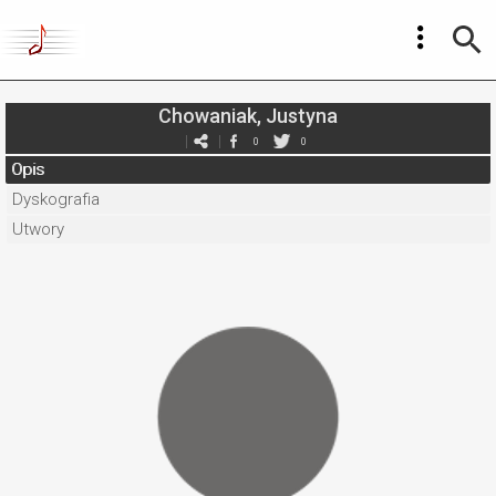
Chowaniak, Justyna
0
0
Opis
Dyskografia
Utwory