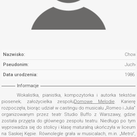
Nazwisko:
Chowa
Pseudonim:
Juch
Data urodzenia:
1986
Informacje
Wokalistka, pianistka, kompozytorka i autorka tekstów
piosenek; założycielka zespołu
Domowe Melodie
. Karierę
rozpoczęła, biorąc udział w castingu do musicalu „Romeo i Julia”
organizowanym przez teatr Studio Buffo z Warszawy, gdzie
została przyjęta do głównego zespołu teatru. Niedługo po tym
wyprowadza się do stolicy i klasę maturalną ukończyła w liceum
na Saskiej Kępie. Równolegle grała w musicalach, m.in. „Metro”,