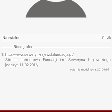
Nazwisko:
Chyłk
Bibliografia
1.
http://www.sewerynkrajewskifundacja.pl/
Strona internetowa Fundacji im. Seweryna Krajewskiego
[odczyt: 11.02.2016].
ostatnia modyfikacja: 2016-02-11