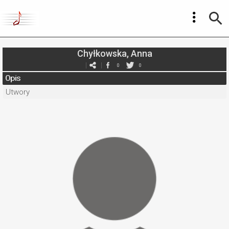
Chyłkowska, Anna
0
0
Opis
Utwory