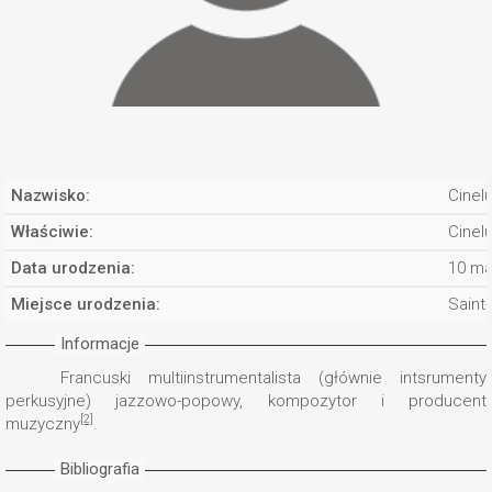
Nazwisko:
Cinelu
Właściwie:
Cinel
Data urodzenia:
10 ma
Miejsce urodzenia:
Saint
Informacje
Francuski multiinstrumentalista (głównie intsrumenty
perkusyjne) jazzowo-popowy, kompozytor i producent
[2]
muzyczny
.
Bibliografia