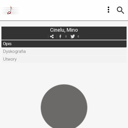
Cinelu, Mino
0
0
Opis
Dyskografia
Utwory