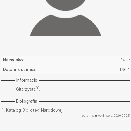
Nazwisko:
Cwajd
Data urodzenia:
1962
Informacje
[1]
Gitarzysta
.
Bibliografia
1.
Katalog Biblioteki Narodowej
ostatnia modyfikacja: 2020-06-25