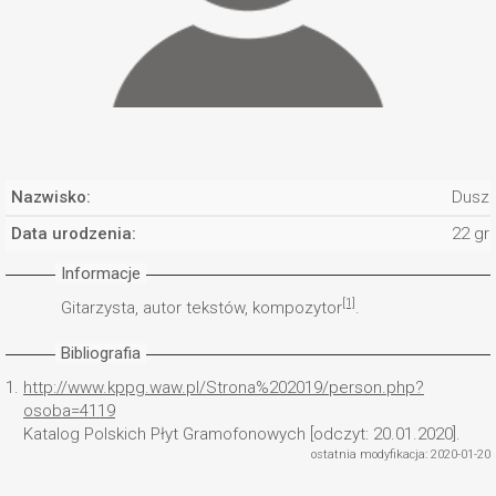
Nazwisko:
Dusza
Data urodzenia:
22 gr
Informacje
[1]
Gitarzysta, autor tekstów, kompozytor
.
Bibliografia
1.
http://www.kppg.waw.pl/Strona%202019/person.php?
osoba=4119
Katalog Polskich Płyt Gramofonowych [odczyt: 20.01.2020].
ostatnia modyfikacja: 2020-01-20