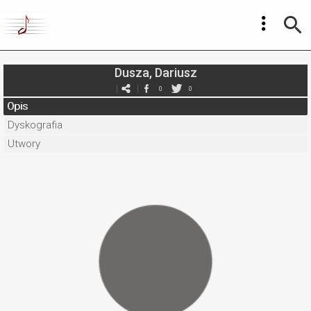
Dusza, Dariusz
0
0
Opis
Dyskografia
Utwory