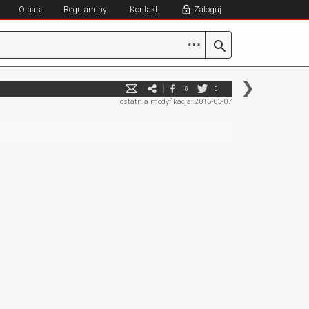
O nas
Regulaminy
Kontakt
Zaloguj
⋯
0
0
ostatnia modyfikacja: 2015-03-07