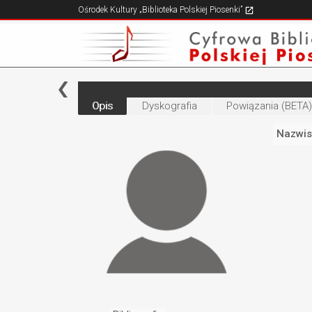
Ośrodek Kultury „Biblioteka Polskiej Piosenki”
Opis
Dyskografia
Powiązania (BETA)
Nazwis