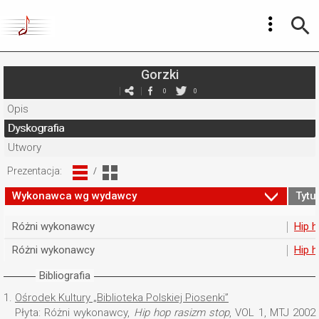
Gorzki
0
0
Opis
Dyskografia
Utwory
Prezentacja:
/
Wykonawca wg wydawcy
Tytuł
Różni wykonawcy
Hip h
Różni wykonawcy
Hip h
Bibliografia
1.
Ośrodek Kultury „Biblioteka Polskiej Piosenki”
Płyta: Różni wykonawcy,
Hip hop rasizm stop
, VOL 1, MTJ 2002