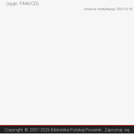
(sygn. F446/CD).
ostatnia modyfikacja: 2023-10-18
Copyright ©
2007-2026 Biblioteka Polskiej Piosenki
. Zapoznaj się