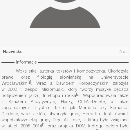
Nazwisko:
Grosia
Informacje
Wokalistka, autorka tekstów i kompozytorka. Ukończyła
prawo oraz filologię słowiańską na Uniwersytecie
[1]
Wrocławskim
. Wraz z Dawidem Korbaczyńskim założyła
w 2002 r. zespół Mikromusic, który tworzy muzykę będącą
[2]
połączeniem jazzu, trip-hopu i rocka
. Współpracowała także
z Kanałem Audytywnym, Husky, Ctrl-Alt-Delete, a także
zagranicznymi artystami takimi jak Mombus czy Fernanda
Cardoso, wraz z którą utworzyła grupę Herbatta. Jest również
współzałożycielką grupy Digit All Love, z którą była związana
[1]
w latach 2005–2014
oraz projektu DOM, którego celem było