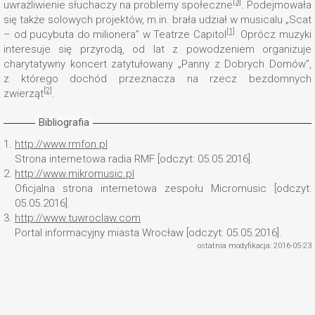
[3]
uwrażliwienie słuchaczy na problemy społeczne
. Podejmowała
się także solowych projektów, m.in. brała udział w musicalu „Scat
[1]
– od pucybuta do milionera” w Teatrze Capitol
. Oprócz muzyki
interesuje się przyrodą, od lat z powodzeniem organizuje
charytatywny koncert zatytułowany „Panny z Dobrych Domów”,
z którego dochód przeznacza na rzecz bezdomnych
[2]
zwierząt
.
Bibliografia
1.
http://www.rmfon.pl
Strona internetowa radia RMF [odczyt: 05.05.2016].
2.
http://www.mikromusic.pl
Oficjalna strona internetowa zespołu Micromusic [odczyt:
05.05.2016].
3.
http://www.tuwroclaw.com
Portal informacyjny miasta Wrocław [odczyt: 05.05.2016].
ostatnia modyfikacja: 2016-05-23