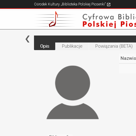
Ośrodek Kultury „Biblioteka Polskiej Piosenki”
Opis
Publikacje
Powiązania (BETA)
Nazwis