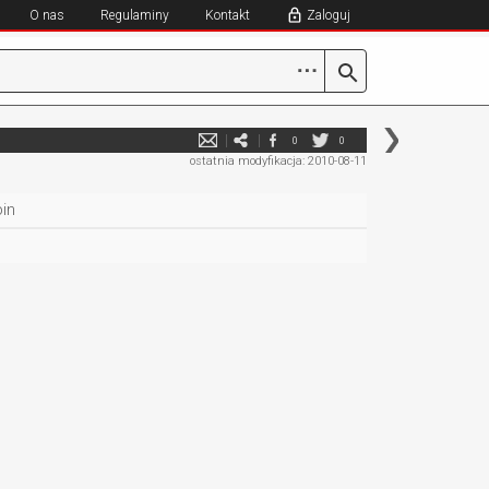
O nas
Regulaminy
Kontakt
Zaloguj
⋯
0
0
ostatnia modyfikacja: 2010-08-11
in