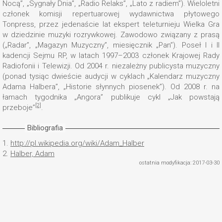
Nocą”, „Sygnały Dnia”, „Radio Relaks”, „Lato z radiem”). Wieloletni
członek komisji repertuarowej wydawnictwa płytowego
Tonpress, przez jedenaście lat ekspert teleturnieju Wielka Gra
w dziedzinie muzyki rozrywkowej. Zawodowo związany z prasą
(„Radar”, „Magazyn Muzyczny”, miesięcznik „Pan”). Poseł I i II
kadencji Sejmu RP, w latach 1997–2003 członek Krajowej Rady
Radiofonii i Telewizji. Od 2004 r. niezależny publicysta muzyczny
(ponad tysiąc dwieście audycji w cyklach „Kalendarz muzyczny
Adama Halbera”, „Historie słynnych piosenek”). Od 2008 r. na
łamach tygodnika „Angora” publikuje cykl „Jak powstają
[2]
przeboje”
.
Bibliografia
1.
http://pl.wikipedia.org/wiki/Adam_Halber
2.
Halber, Adam
ostatnia modyfikacja: 2017-03-30