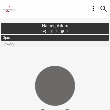
Halber, Adam
0
0
Opis
Utwory