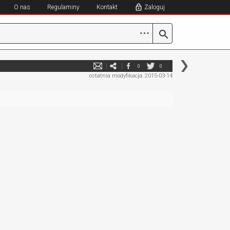
O nas
Regulaminy
Kontakt
Zaloguj
⋯
0
0
ostatnia modyfikacja: 2015-03-14