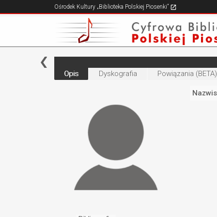
Ośrodek Kultury „Biblioteka Polskiej Piosenki”
Opis
Dyskografia
Powiązania (BETA)
Nazwis