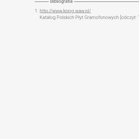
Bibliografia
1.
http://www.kppg.waw.pl/
Katalog Polskich Płyt Gramofonowych [odczyt: 1