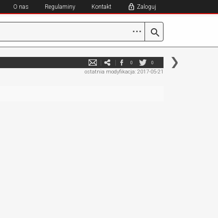
O nas
Regulaminy
Kontakt
Zaloguj
⋯
0
0
ostatnia modyfikacja: 2017-05-21