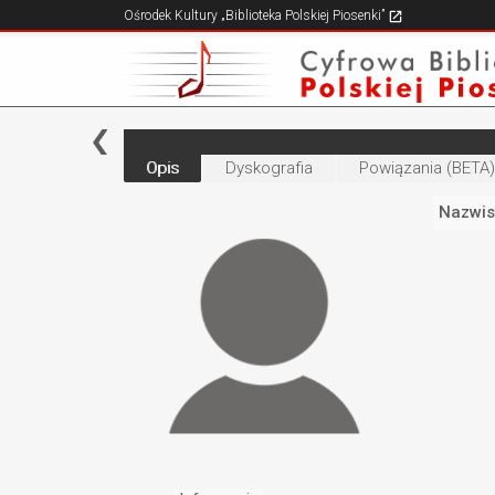
Ośrodek Kultury „Biblioteka Polskiej Piosenki”
Opis
Dyskografia
Powiązania (BETA)
Nazwis