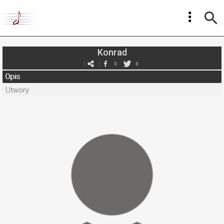
Konrad
0
0
Opis
Utwory