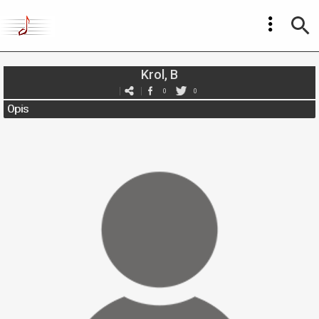
Krol, B
0
0
Opis