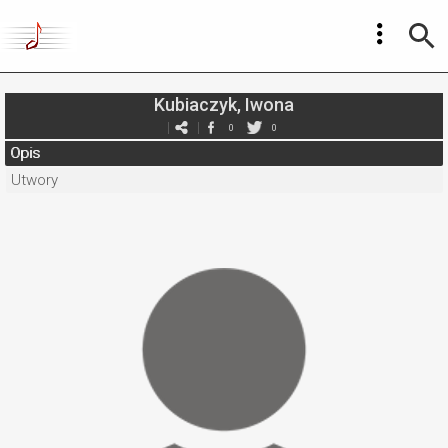
Kubiaczyk, Iwona
0
0
Opis
Utwory