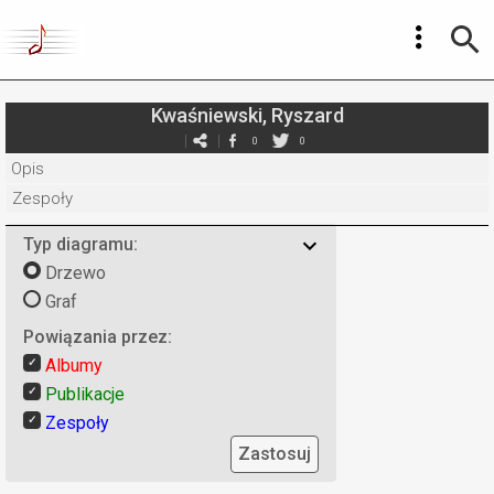
Kwaśniewski, Ryszard
0
0
Opis
Zespoły
Typ diagramu:
Drzewo
Graf
Powiązania przez:
Albumy
Publikacje
Zespoły
Zastosuj