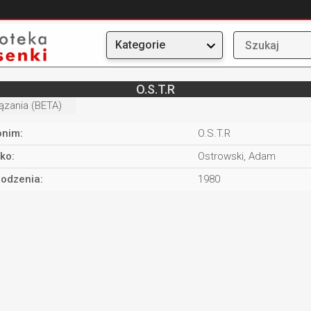
Kategorie
O.S.T.R
ązania (BETA)
nim:
O.S.T.R
ko:
Ostrowski, Adam
rodzenia:
1980