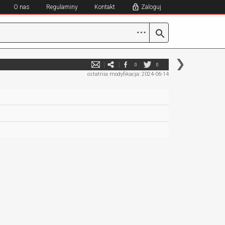
O nas
Regulaminy
Kontakt
Zaloguj
⋯
0
0
ostatnia modyfikacja: 2024-06-14