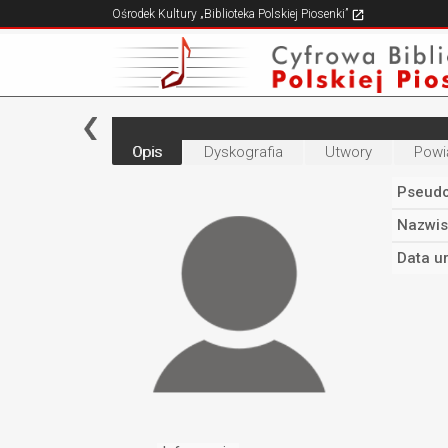
Ośrodek Kultury „Biblioteka Polskiej Piosenki”
Opis
Dyskografia
Utwory
Powi
Pseudo
Nazwis
Data u