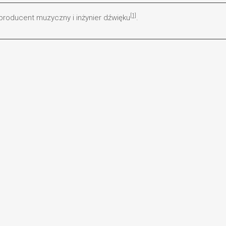
[1]
 producent muzyczny i inżynier dźwięku
.