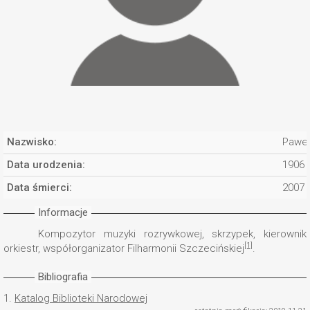
Nazwisko:
Pawel
Data urodzenia:
1906
Data śmierci:
2007
Informacje
Kompozytor muzyki rozrywkowej, skrzypek, kierownik
[1]
orkiestr, współorganizator Filharmonii Szczecińskiej
.
Bibliografia
1.
Katalog Biblioteki Narodowej