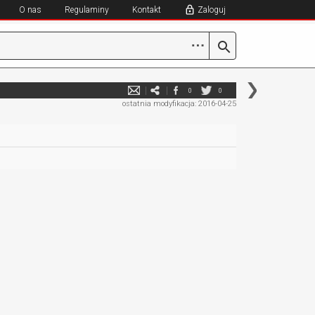
O nas
Regulaminy
Kontakt
Zaloguj
⋯
0
0
ostatnia modyfikacja: 2016-04-25