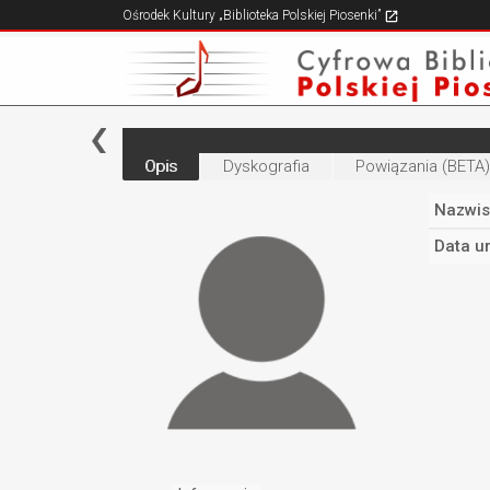
Ośrodek Kultury „Biblioteka Polskiej Piosenki”
Opis
Dyskografia
Powiązania (BETA)
Nazwis
Data u