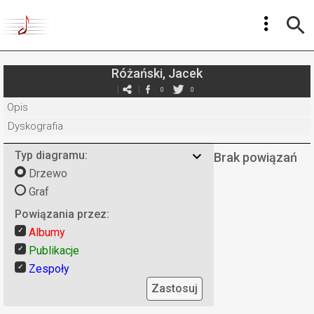
Różański, Jacek
0
0
Opis
Dyskografia
Typ diagramu:
Brak powiązań
Drzewo
Graf
Powiązania przez:
Albumy
Publikacje
Zespoły
Zastosuj