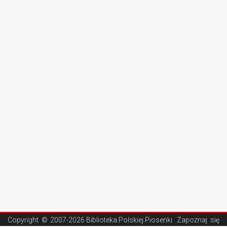
Copyright ©
2007-2026 Biblioteka Polskiej Piosenki
. Zapoznaj się