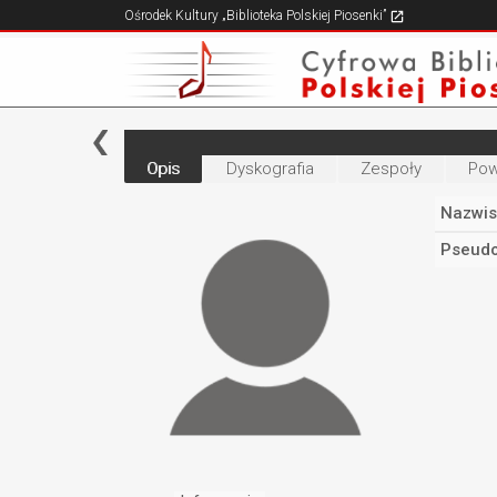
Ośrodek Kultury „Biblioteka Polskiej Piosenki”
Opis
Dyskografia
Zespoły
Pow
Nazwis
Pseudo