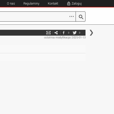
O nas
Regulaminy
Kontakt
Zaloguj
⋯
0
0
ostatnia modyfikacja: 2025-01-13