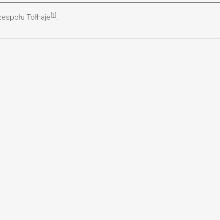
[1]
 zespołu Tołhaje
.