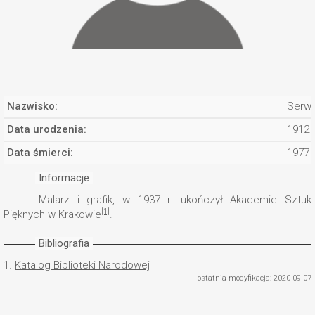
Nazwisko:
Serwi
Data urodzenia:
1912
Data śmierci:
1977
Informacje
Malarz i grafik, w 1937 r. ukończył Akademie Sztuk
[1]
Pięknych w Krakowie
.
Bibliografia
1.
Katalog Biblioteki Narodowej
ostatnia modyfikacja: 2020-09-07