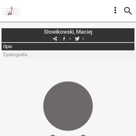
Słowikowski, Maciej
0
0
Opis
Dyskografia