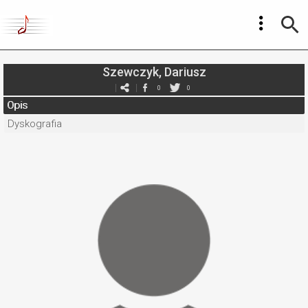
Szewczyk, Dariusz
0
0
Opis
Dyskografia