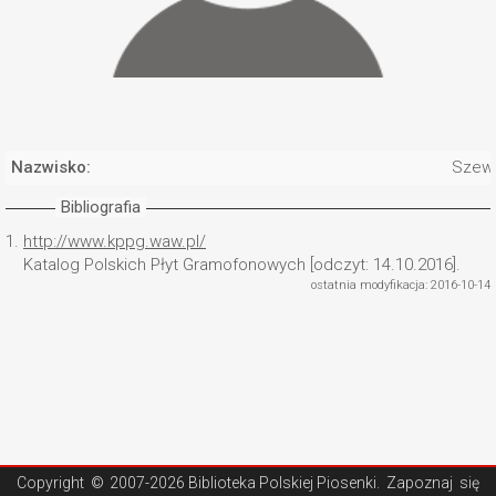
Nazwisko:
Szewc
Bibliografia
1.
http://www.kppg.waw.pl/
Katalog Polskich Płyt Gramofonowych [odczyt: 14.10.2016].
ostatnia modyfikacja: 2016-10-14
Copyright ©
2007-2026 Biblioteka Polskiej Piosenki
. Zapoznaj się