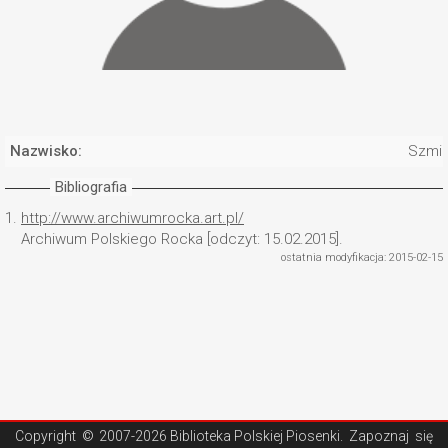
Nazwisko:
Szmig
Bibliografia
1.
http://www.archiwumrocka.art.pl/
Archiwum Polskiego Rocka [odczyt: 15.02.2015].
ostatnia modyfikacja: 2015-02-15
Copyright ©
2007-2026 Biblioteka Polskiej Piosenki
. Zapoznaj się