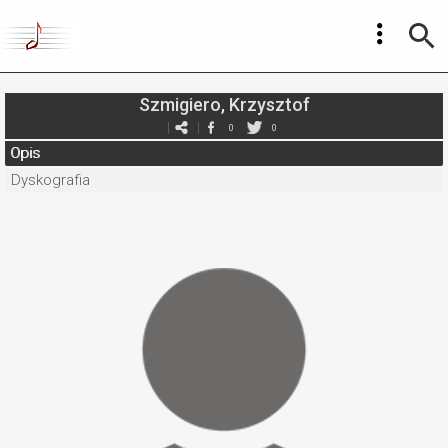
Szmigiero, Krzysztof
0
0
Opis
Dyskografia