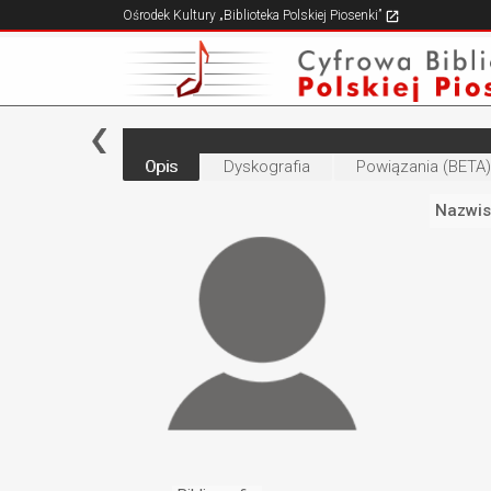
Ośrodek Kultury „Biblioteka Polskiej Piosenki”
Opis
Dyskografia
Powiązania (BETA)
Nazwis