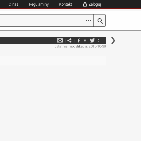
O nas
Regulaminy
Kontakt
Zaloguj
⋯
0
0
ostatnia modyfikacja: 2015-10-30