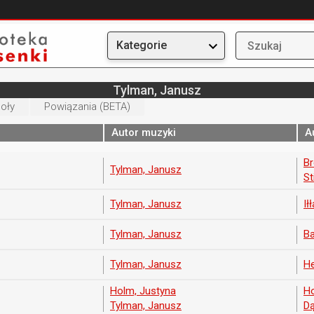
Kategorie
Tylman, Janusz
oły
Powiązania (BETA)
Autor muzyki
A
Br
Tylman, Janusz
St
Tylman, Janusz
Ił
Tylman, Janusz
Ba
Tylman, Janusz
He
Holm, Justyna
Ho
Tylman, Janusz
Dą