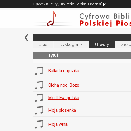
Ośrodek Kultury „Biblioteka Polskiej Piosenki”
Opis
Dyskografia
Utwory
Zesp
Tytuł
Ballada o guziku
Cichą noc, Boże
Modlitwa polska
Moja piosenka
Moja wina