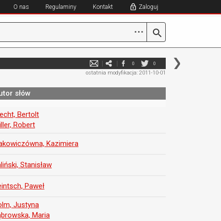
O nas
Regulaminy
Kontakt
Zaloguj
⋯
0
0
ostatnia modyfikacja: 2011-10-01
utor słów
echt, Bertolt
iller, Robert
łakowiczówna, Kazimiera
liński, Stanisław
intsch, Paweł
lm, Justyna
browska, Maria