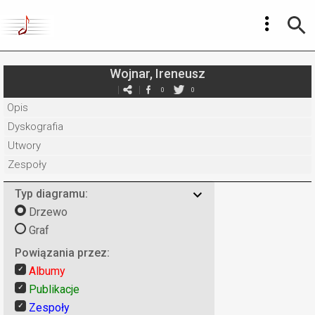
Wojnar, Ireneusz
0
0
Opis
Dyskografia
Utwory
Zespoły
Typ diagramu:
Drzewo
Graf
Powiązania przez:
Albumy
Publikacje
Zespoły