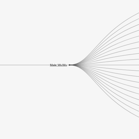
Małe WuWu