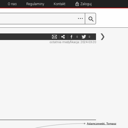
O nas
Regulaminy
Kontakt
Zaloguj
⋯
0
0
ostatnia modyfikacja: 2024-03-20
Adamczewski, Tomasz