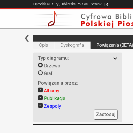
Ośrodek Kultury „Biblioteka Polskiej Piosenki”
Opis
Dyskografia
Powiązania (BETA)
Typ diagramu:
Drzewo
Graf
Powiązania przez:
Albumy
Publikacje
Zespoły
Zastosuj