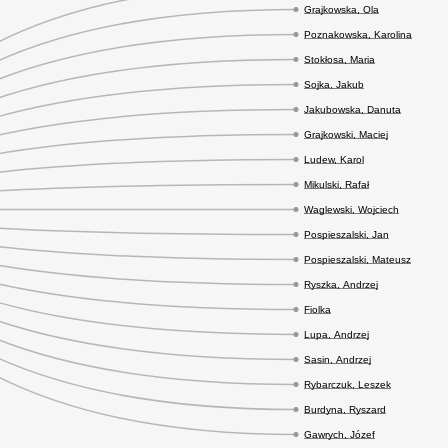
Grajkowska, Ola
Poznakowska, Karolina
Stokłosa, Maria
Sojka, Jakub
Jakubowska, Danuta
Grajkowski, Maciej
Ludew, Karol
Mikulski, Rafał
Waglewski, Wojciech
Pospieszalski, Jan
Pospieszalski, Mateusz
Ryszka, Andrzej
Fiolka
Lupa, Andrzej
Sasin, Andrzej
Rybarczuk, Leszek
Burdyna, Ryszard
Gawrych, Józef