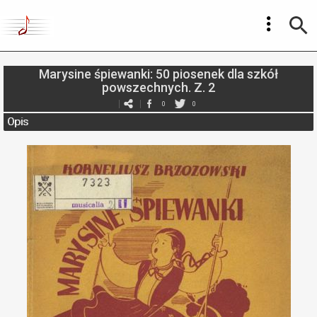
Marysine śpiewanki: 50 piosenek dla szkół
powszechnych. Z. 2
0
0
Opis