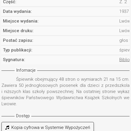
Część:
Z. 2
Data wydania:
1937
Miejsce wydania:
Lwów
Miejsce druku:
Lwów
Postać zapisu:
głos 
Typ publikacji:
śpiew
Sygnatura:
Biblio
Infomacje
Śpiewnik obejmujący 48 stron o wymiarach 21 na 15 cm.
Zawiera 50 jednogłosowych piosenek dla dzieci z przedszkola
i niższych klas szkoły powszechnej. Na ostatniej stronie wykaz
śpiewników Państwowego Wydawnictwa Książek Szkolnych we
Lwowie.
Dostęp
Kopia cyfrowa w Systemie Wypożyczeń