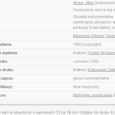
Wolus, Albin
(instrument
Oznaczenie autora wg w
Obsada instrumentalna: sa
dyrekcyjny); skrzypce i 
perkusja (mały bęben, w
Biblioteka Orkiestr Tan
ydania:
1955 (copyright)
e wydania:
Kraków:
Polskie Wydaw
ruku:
czerwiec 1955
e druku:
Kraków:
Krakowskie Zakł
 zapisu:
głosy instrumentalne
likacji:
druk muzyczny
ura:
Biblioteka Jagiellońska
[
ch kart w obwolucie o wymiarach 25 na 18 cm. Oddany do druku 8