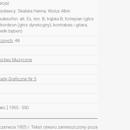
acja)
ydawcy: Skalska Hanna, Wolus Albin
ksofon: alt. Es, ten. B; trąbka B; fortepian (głos
akordeon (głos dyrekcyjny); kontrabas i gitara;
ielki bęben)
ecznych
, 48
nictwo Muzyczne
ady Graficzne Nr 5
akc.] 1955 : 530
 czerwca 1955 r. Tekst utworu zamieszczony poza