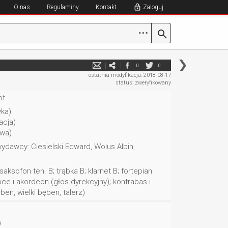
O nas
Regulaminy
Kontakt
Zaloguj
⋯
0
0
ostatnia modyfikacja: 2018-08-17
status: zweryfikowany
ot
ka)
acja)
wa)
dawcy: Ciesielski Edward, Wolus Albin,
aksofon ten. B; trąbka B; klarnet B; fortepian
pce i akordeon (głos dyrekcyjny); kontrabas i
ben, wielki bęben, talerz)
)