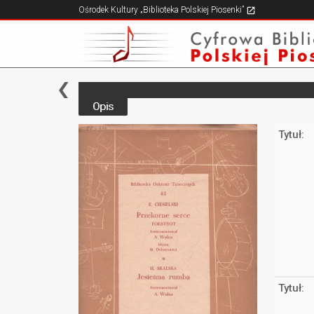
Ośrodek Kultury „Biblioteka Polskiej Piosenki”
Opis
Tytuł:
Tytuł: