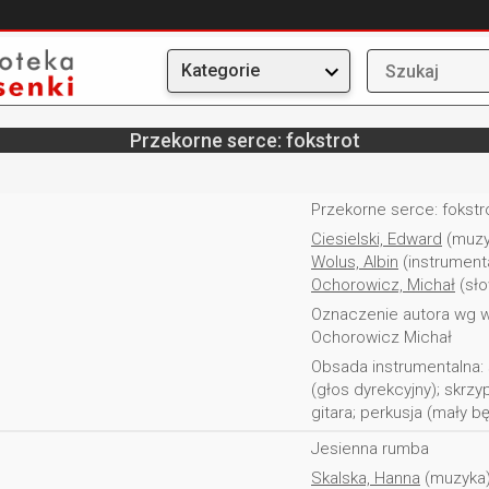
Kategorie
Przekorne serce: fokstrot
Przekorne serce: fokstr
Ciesielski, Edward
(muzy
Wolus, Albin
(instrument
Ochorowicz, Michał
(sło
Oznaczenie autora wg wy
Ochorowicz Michał
Obsada instrumentalna: s
(głos dyrekcyjny); skrzy
gitara; perkusja (mały bę
Jesienna rumba
Skalska, Hanna
(muzyka